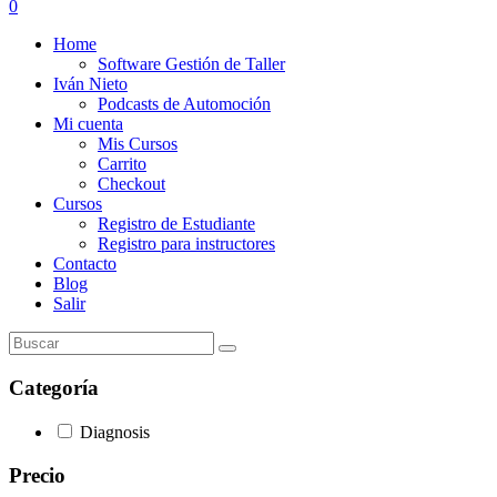
0
Home
Software Gestión de Taller
Iván Nieto
Podcasts de Automoción
Mi cuenta
Mis Cursos
Carrito
Checkout
Cursos
Registro de Estudiante
Registro para instructores
Contacto
Blog
Salir
Categoría
Diagnosis
Precio